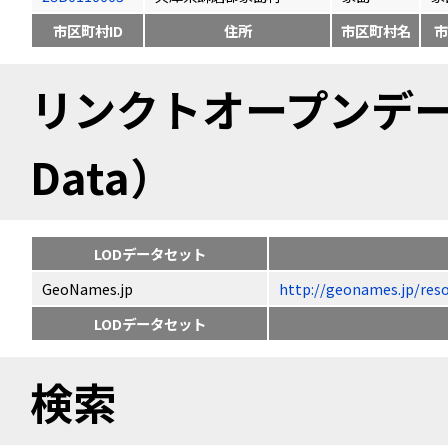
市区町村ID
住所
市区町村名
市
リンクトオープンデータ（
Data）
LODデータセット
GeoNames.jp
http://geonames.jp
LODデータセット
検索