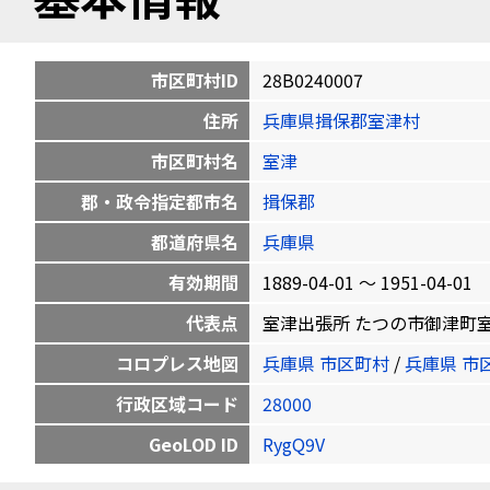
市区町村ID
28B0240007
住所
兵庫県揖保郡室津村
市区町村名
室津
郡・政令指定都市名
揖保郡
都道府県名
兵庫県
有効期間
1889-04-01 〜 1951-04-01
代表点
室津出張所 たつの市御津町室津285-
コロプレス地図
兵庫県 市区町村
/
兵庫県 市
行政区域コード
28000
GeoLOD ID
RygQ9V