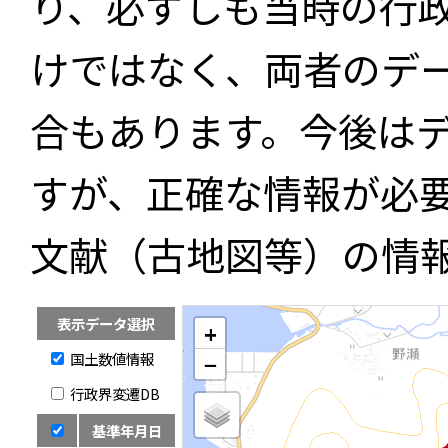
り、必ずしも当時の行
けではなく、両者のデ
合もあります。今後は
すが、正確な情報が必
文献（古地図等）の情
表示データ選択
+
国土数値情報
−
行政界変遷DB
基準年月日