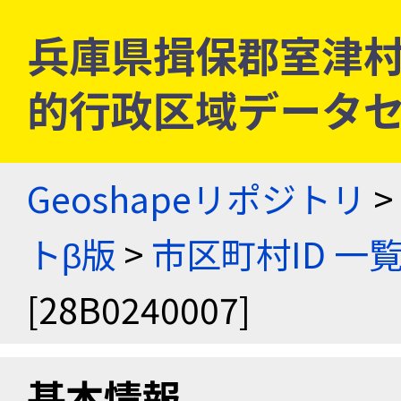
兵庫県揖保郡室津村 [2
的行政区域データセ
Geoshapeリポジトリ
>
トβ版
>
市区町村ID 一
[28B0240007]
基本情報