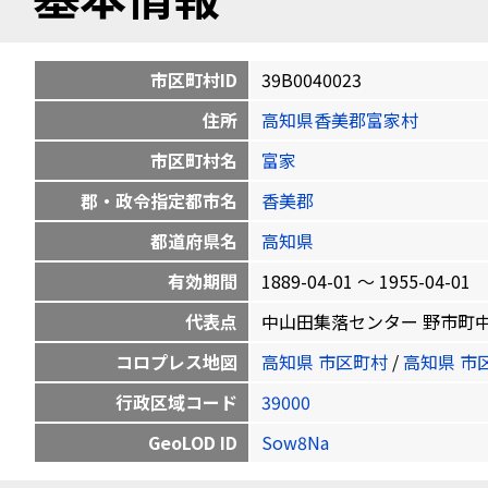
市区町村ID
39B0040023
住所
高知県香美郡富家村
市区町村名
富家
郡・政令指定都市名
香美郡
都道府県名
高知県
有効期間
1889-04-01 〜 1955-04-01
代表点
中山田集落センター 野市町中山田34
コロプレス地図
高知県 市区町村
/
高知県 市
行政区域コード
39000
GeoLOD ID
Sow8Na