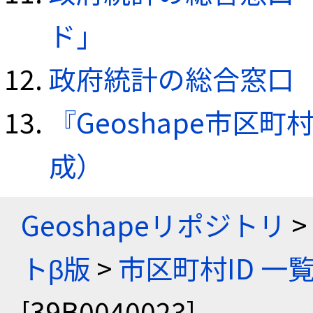
ド」
政府統計の総合窓口（e
『Geoshape市区町
成）
Geoshapeリポジトリ
>
トβ版
>
市区町村ID 一
[39B0040023]