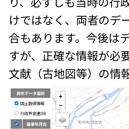
り、必ずしも当時の行
けではなく、両者のデ
合もあります。今後は
すが、正確な情報が必
文献（古地図等）の情
表示データ選択
+
国土数値情報
−
行政界変遷DB
基準年月日