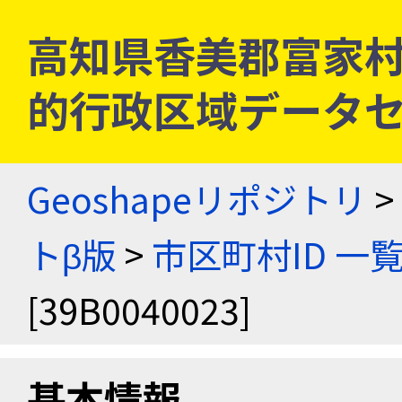
高知県香美郡富家村 [3
的行政区域データセ
Geoshapeリポジトリ
>
トβ版
>
市区町村ID 一
[39B0040023]
基本情報