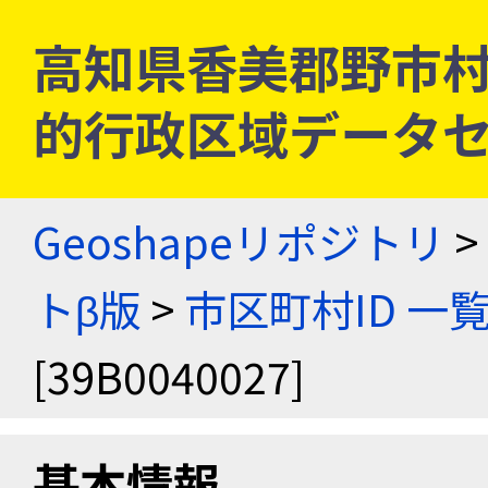
高知県香美郡野市村 [3
的行政区域データセ
Geoshapeリポジトリ
>
トβ版
>
市区町村ID 一
[39B0040027]
基本情報