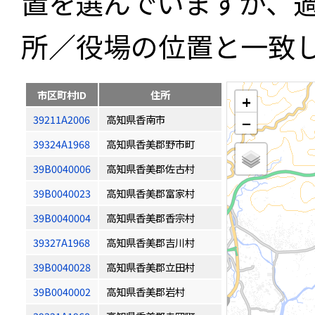
置を選んでいますが、
所／役場の位置と一致
市区町村ID
住所
+
39211A2006
高知県香南市
−
39324A1968
高知県香美郡野市町
39B0040006
高知県香美郡佐古村
39B0040023
高知県香美郡富家村
39B0040004
高知県香美郡香宗村
39327A1968
高知県香美郡吉川村
39B0040028
高知県香美郡立田村
39B0040002
高知県香美郡岩村