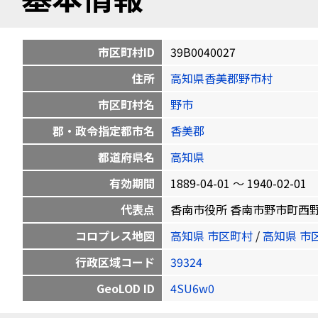
市区町村ID
39B0040027
住所
高知県香美郡野市村
市区町村名
野市
郡・政令指定都市名
香美郡
都道府県名
高知県
有効期間
1889-04-01 〜 1940-02-01
代表点
香南市役所 香南市野市町西野2706 
コロプレス地図
高知県 市区町村
/
高知県 市
行政区域コード
39324
GeoLOD ID
4SU6w0