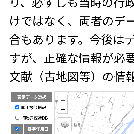
り、必ずしも当時の行
けではなく、両者のデ
合もあります。今後は
すが、正確な情報が必
文献（古地図等）の情
表示データ選択
+
国土数値情報
−
行政界変遷DB
基準年月日