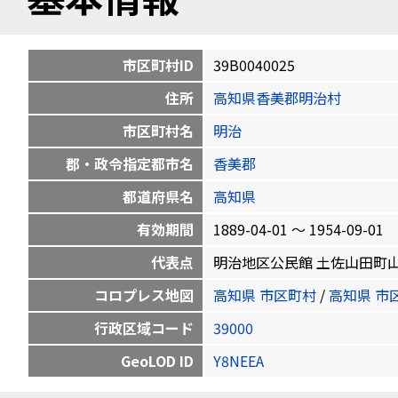
市区町村ID
39B0040025
住所
高知県香美郡明治村
市区町村名
明治
郡・政令指定都市名
香美郡
都道府県名
高知県
有効期間
1889-04-01 〜 1954-09-01
代表点
明治地区公民館 土佐山田町山田1385
コロプレス地図
高知県 市区町村
/
高知県 市
行政区域コード
39000
GeoLOD ID
Y8NEEA