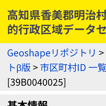
高知県香美郡明治村 [3
的行政区域データセ
Geoshapeリポジトリ
>
トβ版
>
市区町村ID 一
[39B0040025]
基本情報