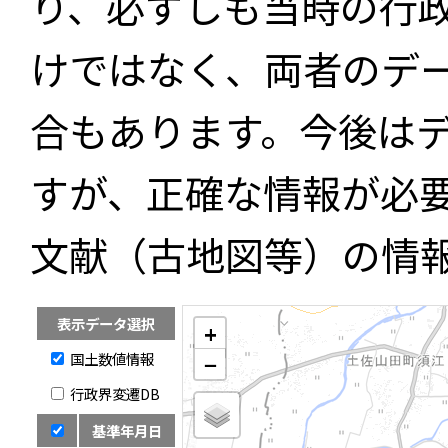
り、必ずしも当時の行
けではなく、両者のデ
合もあります。今後は
すが、正確な情報が必
文献（古地図等）の情
表示データ選択
+
国土数値情報
−
行政界変遷DB
基準年月日