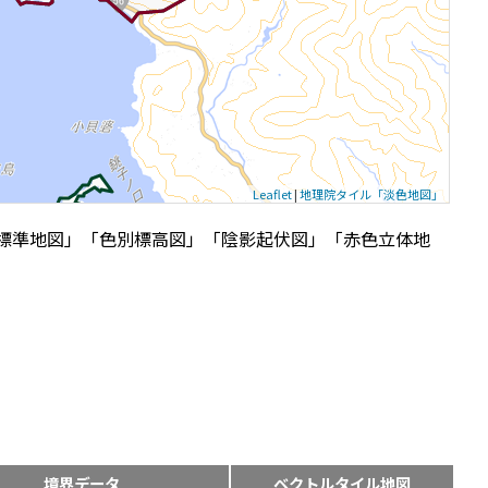
Leaflet
|
地理院タイル「淡色地図」
標準地図」「色別標高図」「陰影起伏図」「赤色立体地
境界データ
ベクトルタイル地図