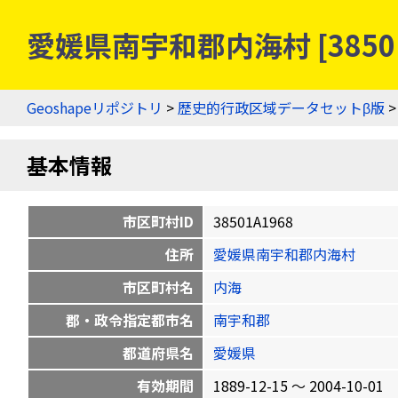
愛媛県南宇和郡内海村 [3850
Geoshapeリポジトリ
>
歴史的行政区域データセットβ版
基本情報
市区町村ID
38501A1968
住所
愛媛県南宇和郡内海村
市区町村名
内海
郡・政令指定都市名
南宇和郡
都道府県名
愛媛県
有効期間
1889-12-15 〜 2004-10-01