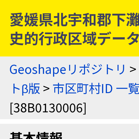
愛媛県北宇和郡下灘村 [
史的行政区域データ
Geoshapeリポジトリ
>
トβ版
>
市区町村ID 一
[38B0130006]
基本情報