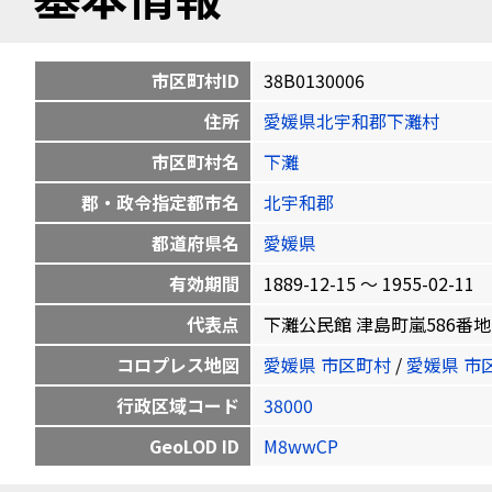
市区町村ID
38B0130006
住所
愛媛県北宇和郡下灘村
市区町村名
下灘
郡・政令指定都市名
北宇和郡
都道府県名
愛媛県
有効期間
1889-12-15 〜 1955-02-11
代表点
下灘公民館 津島町嵐586番地 33.0
コロプレス地図
愛媛県 市区町村
/
愛媛県 市
行政区域コード
38000
GeoLOD ID
M8wwCP