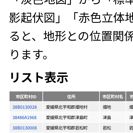
影起伏図」「赤色立体
ると、地形との位置関
ります。
リスト表示
市区町村ID
住所
市区町村名
38B0130028
愛媛県北宇和郡畑地村
畑地
38486A1968
愛媛県北宇和郡津島町
津島
38B0130008
愛媛県北宇和郡岩松町
岩松