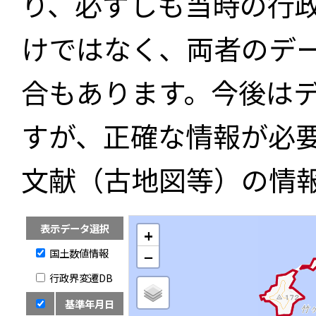
り、必ずしも当時の行
けではなく、両者のデ
合もあります。今後は
すが、正確な情報が必
文献（古地図等）の情
表示データ選択
+
国土数値情報
−
行政界変遷DB
基準年月日