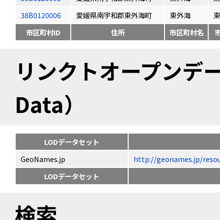
38B0120006
愛媛県南宇和郡東外海町
東外海
市区町村ID
住所
市区町村名
リンクトオープンデータ（
Data）
LODデータセット
GeoNames.jp
http://geonames.jp/
LODデータセット
検索