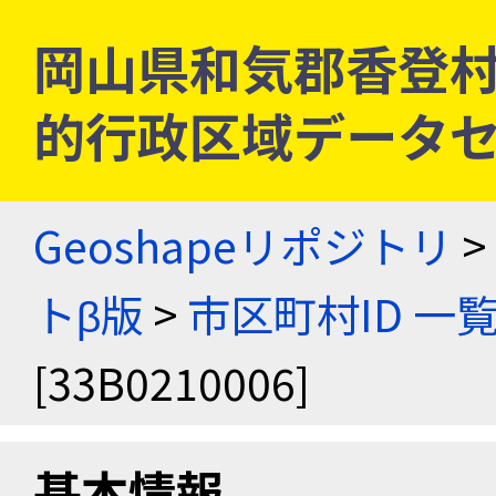
岡山県和気郡香登村 [3
的行政区域データセ
Geoshapeリポジトリ
>
トβ版
>
市区町村ID 一
[33B0210006]
基本情報