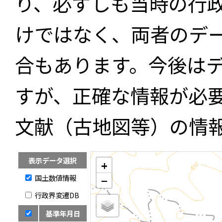
り、必ずしも当時の行
けではなく、両者のデ
合もあります。今後は
すが、正確な情報が必
文献（古地図等）の情
表示データ選択
+
国土数値情報
−
行政界変遷DB
基準年月日