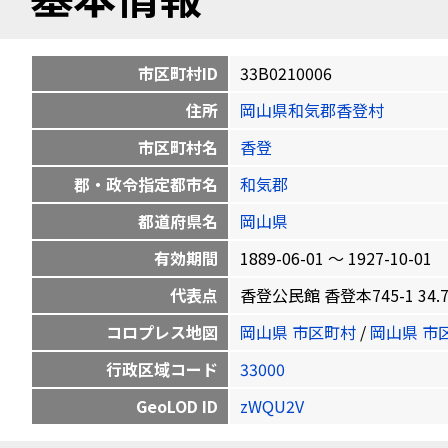
市区町村ID
33B0210006
住所
岡山県和気郡香登村
市区町村名
香登
郡・政令指定都市名
和気郡
都道府県名
岡山県
有効期間
1889-06-01 〜 1927-10-01
代表点
香登公民館 香登本745-1 34.730
コロプレス地図
岡山県 市区町村
/
岡山県 市
行政区域コード
33000
GeoLOD ID
zWQU2V