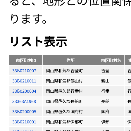
ると、地形との位置関
ります。
リスト表示
市区町村ID
住所
市区町村名
33B0210007
岡山県和気郡香登町
香登
33B0210011
岡山県和気郡鶴山村
鶴山
33B0200004
岡山県邑久郡行幸村
行幸
33363A1968
岡山県邑久郡長船町
長船
33B0200005
岡山県邑久郡国府村
国府
33B0210001
岡山県和気郡伊部町
伊部