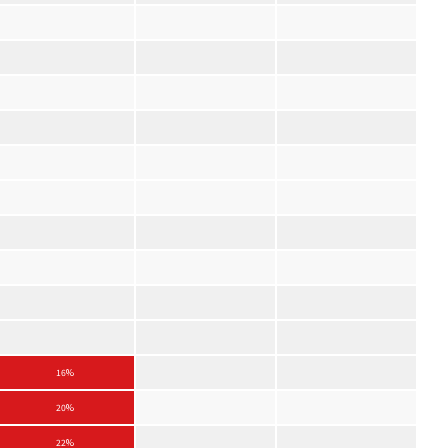
16%
20%
22%