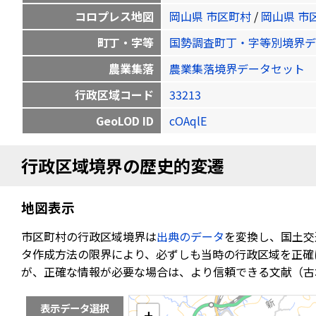
コロプレス地図
岡山県 市区町村
/
岡山県 市
町丁・字等
国勢調査町丁・字等別境界デ
農業集落
農業集落境界データセット
行政区域コード
33213
GeoLOD ID
cOAqlE
行政区域境界の歴史的変遷
地図表示
市区町村の行政区域境界は
出典のデータ
を変換し、国土交
タ作成方法の限界により、必ずしも当時の行政区域を正確
が、正確な情報が必要な場合は、より信頼できる文献（古
表示データ選択
+