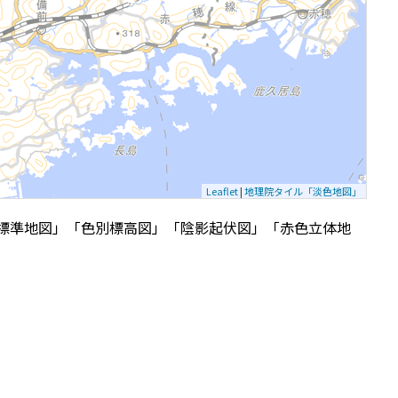
Leaflet
|
地理院タイル「淡色地図」
標準地図」「色別標高図」「陰影起伏図」「赤色立体地