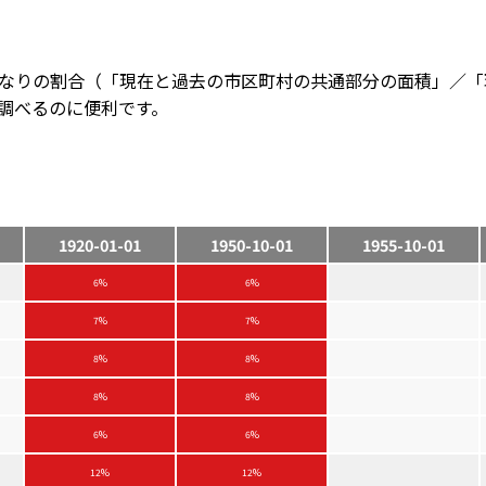
なりの割合（「現在と過去の市区町村の共通部分の面積」／「
調べるのに便利です。
1920-01-01
1950-10-01
1955-10-01
6%
6%
7%
7%
8%
8%
8%
8%
6%
6%
12%
12%