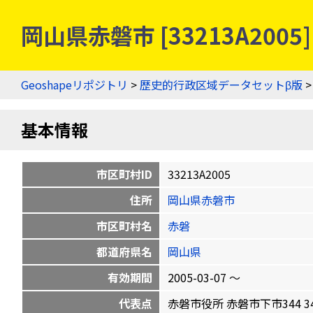
岡山県赤磐市 [33213A200
Geoshapeリポジトリ
>
歴史的行政区域データセットβ版
基本情報
市区町村ID
33213A2005
住所
岡山県赤磐市
市区町村名
赤磐
都道府県名
岡山県
有効期間
2005-03-07 〜
代表点
赤磐市役所 赤磐市下市344 34.75