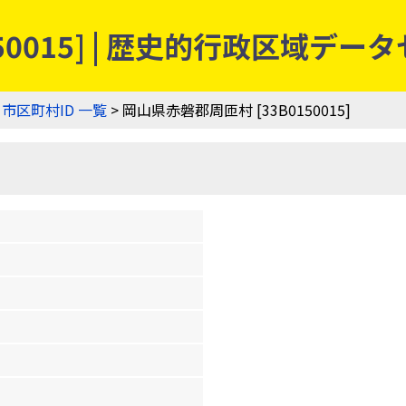
50015] | 歴史的行政区域デー
>
市区町村ID 一覧
> 岡山県赤磐郡周匝村 [33B0150015]