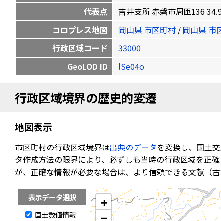
代表点
吉井支所 赤磐市周匝136 34.918
コロプレス地図
岡山県 市区町村
/
岡山県 市
行政区域コード
33000
GeoLOD ID
lSe04o
行政区域境界の歴史的変遷
地図表示
市区町村の行政区域境界は
出典のデータ
を変換し、国土交
タ作成方法の限界により、必ずしも当時の行政区域を正確
が、正確な情報が必要な場合は、より信頼できる文献（古
表示データ選択
+
国土数値情報
−