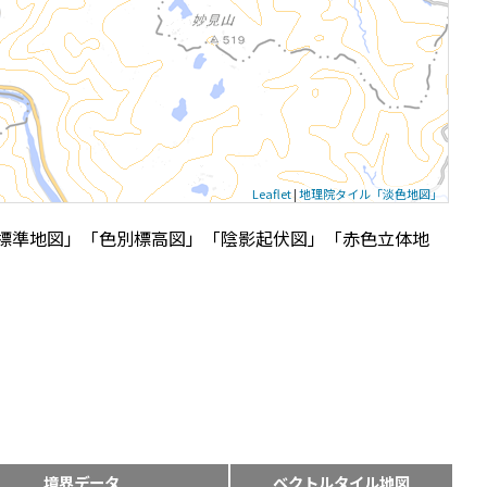
Leaflet
|
地理院タイル「淡色地図」
標準地図」「色別標高図」「陰影起伏図」「赤色立体地
境界データ
ベクトルタイル地図