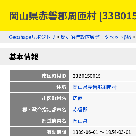
岡山県赤磐郡周匝村 [33B01
Geoshapeリポジトリ
>
歴史的行政区域データセットβ版
基本情報
市区町村ID
33B0150015
住所
岡山県赤磐郡周匝村
市区町村名
周匝
郡・政令指定都市名
赤磐郡
都道府県名
岡山県
有効期間
1889-06-01 〜 1954-03-01