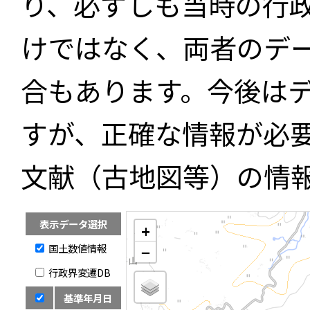
り、必ずしも当時の行
けではなく、両者のデ
合もあります。今後は
すが、正確な情報が必
文献（古地図等）の情
表示データ選択
+
国土数値情報
−
行政界変遷DB
基準年月日