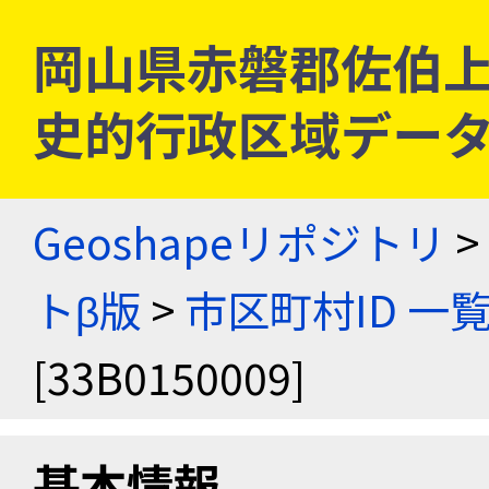
岡山県赤磐郡佐伯上村 [
史的行政区域データ
Geoshapeリポジトリ
>
トβ版
>
市区町村ID 一
[33B0150009]
基本情報