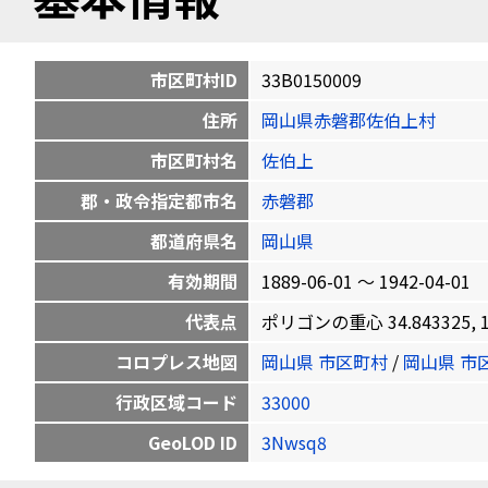
市区町村ID
33B0150009
住所
岡山県赤磐郡佐伯上村
市区町村名
佐伯上
郡・政令指定都市名
赤磐郡
都道府県名
岡山県
有効期間
1889-06-01 〜 1942-04-01
代表点
ポリゴンの重心 34.843325, 13
コロプレス地図
岡山県 市区町村
/
岡山県 市
行政区域コード
33000
GeoLOD ID
3Nwsq8