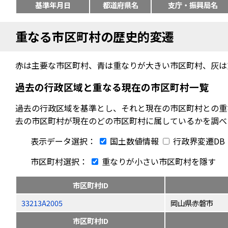
基準年月日
都道府県名
支庁・振興局名
重なる市区町村の歴史的変遷
赤は主要な市区町村、青は重なりが大きい市区町村、灰は
過去の行政区域と重なる現在の市区町村一覧
過去の行政区域を基準とし、それと現在の市区町村との重
去の市区町村が現在のどの市区町村に属しているかを調べ
表示データ選択：
国土数値情報
行政界変遷DB
市区町村選択：
重なりが小さい市区町村を隱す
市区町村ID
33213A2005
岡山県赤磐市
市区町村ID