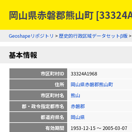
岡山県赤磐郡熊山町 [33324
Geoshapeリポジトリ
>
歴史的行政区域データセットβ版
基本情報
市区町村ID
33324A1968
住所
岡山県赤磐郡熊山町
市区町村名
熊山
郡・政令指定都市名
赤磐郡
都道府県名
岡山県
有効期間
1953-12-15 〜 2005-03-07