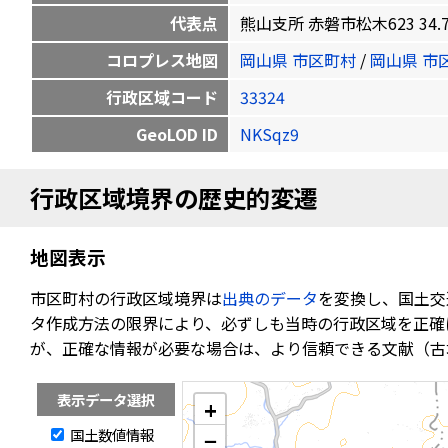
代表点
熊山支所 赤磐市松木623 34.790
コロプレス地図
岡山県 市区町村
/
岡山県 市
行政区域コード
33324
GeoLOD ID
NKSqz9
行政区域境界の歴史的変遷
地図表示
市区町村の行政区域境界は
出典のデータ
を変換し、国土交
タ作成方法の限界により、必ずしも当時の行政区域を正確
が、正確な情報が必要な場合は、より信頼できる文献（古
表示データ選択
+
国土数値情報
−