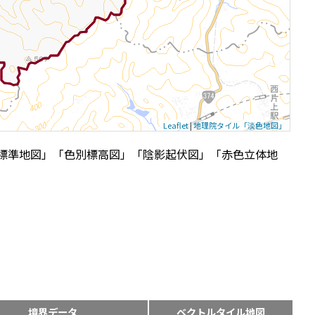
Leaflet
|
地理院タイル「淡色地図」
標準地図」「色別標高図」「陰影起伏図」「赤色立体地
境界データ
ベクトルタイル地図