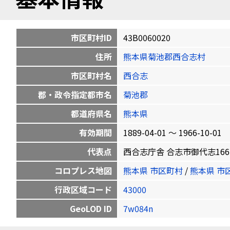
市区町村ID
43B0060020
住所
熊本県菊池郡西合志村
市区町村名
西合志
郡・政令指定都市名
菊池郡
都道府県名
熊本県
有効期間
1889-04-01 〜 1966-10-01
代表点
西合志庁舎 合志市御代志1661-1 3
コロプレス地図
熊本県 市区町村
/
熊本県 市
行政区域コード
43000
GeoLOD ID
7w084n