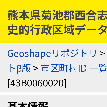
熊本県菊池郡西合志村 [
史的行政区域データ
Geoshapeリポジトリ
>
トβ版
>
市区町村ID 一
[43B0060020]
基本情報