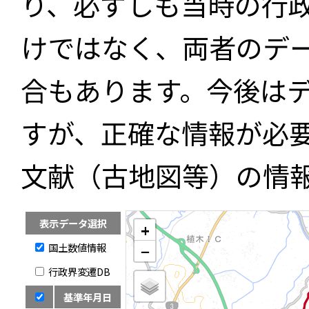
り、必ずしも当時の行
けではなく、両者のデ
合もあります。今後は
すが、正確な情報が必
文献（古地図等）の情
表示データ選択
+
国土数値情報
−
行政界変遷DB
基準年月日