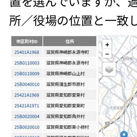
置を選んでいますが、
所／役場の位置と一致
市区町村ID
住所
+
25401A1968
滋賀県神崎郡永源寺町
−
25B0110003
滋賀県神崎郡永源寺村
25B0110009
滋賀県神崎郡山上村
25B0040010
滋賀県蒲生郡市原村
25421A1968
滋賀県愛知郡愛東村
25421A1971
滋賀県愛知郡愛東町
25B0020004
滋賀県愛知郡角井村
25B0020010
滋賀県愛知郡東小椋村