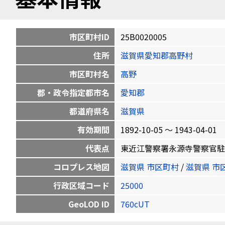
市区町村ID
25B0020005
住所
滋賀県愛知郡高野村
市区町村名
高野
郡・政令指定都市名
愛知郡
都道府県名
滋賀県
有効期間
1892-10-05 〜 1943-04-01
代表点
東近江警察署永源寺警察官駐在所 東
コロプレス地図
滋賀県 市区町村
/
滋賀県 市
行政区域コード
25000
GeoLOD ID
760cUT