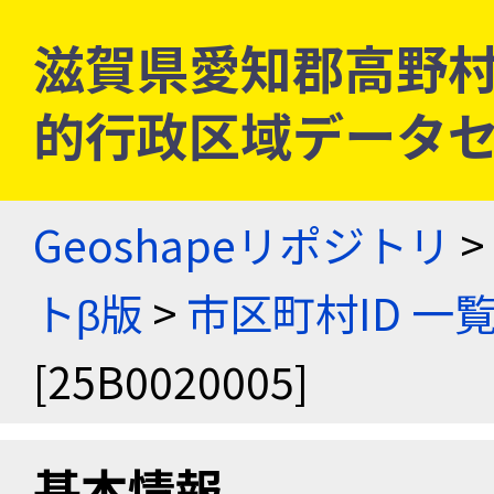
滋賀県愛知郡高野村 [2
的行政区域データセ
Geoshapeリポジトリ
>
トβ版
>
市区町村ID 一
[25B0020005]
基本情報