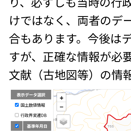
り、必ずしも当時の行
けではなく、両者のデ
合もあります。今後は
すが、正確な情報が必
文献（古地図等）の情
表示データ選択
+
国土数値情報
−
行政界変遷DB
基準年月日