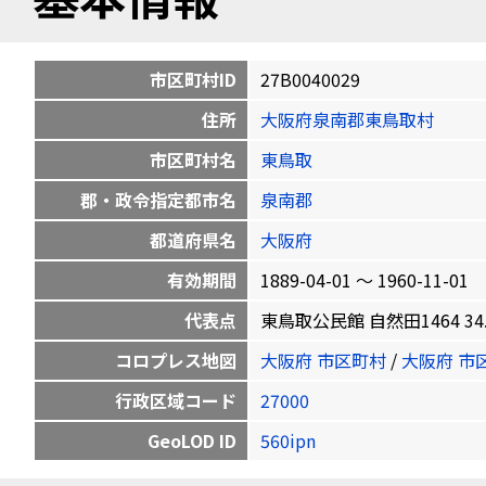
市区町村ID
27B0040029
住所
大阪府泉南郡東鳥取村
市区町村名
東鳥取
郡・政令指定都市名
泉南郡
都道府県名
大阪府
有効期間
1889-04-01 〜 1960-11-01
代表点
東鳥取公民館 自然田1464 34.34
コロプレス地図
大阪府 市区町村
/
大阪府 市
行政区域コード
27000
GeoLOD ID
560ipn