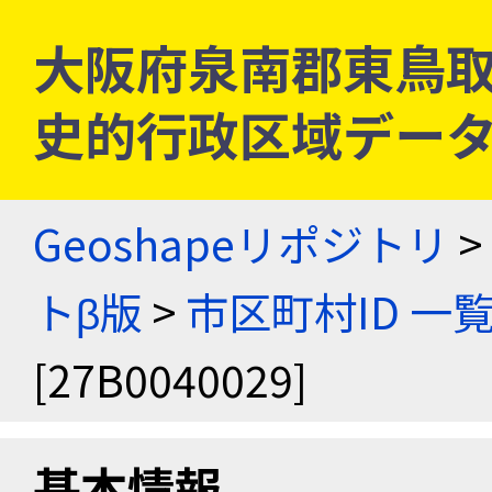
大阪府泉南郡東鳥取村 [
史的行政区域データ
Geoshapeリポジトリ
>
トβ版
>
市区町村ID 一
[27B0040029]
基本情報