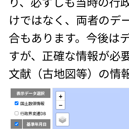
り、必ずしも当時の行
けではなく、両者のデ
合もあります。今後は
すが、正確な情報が必
文献（古地図等）の情
表示データ選択
+
国土数値情報
−
行政界変遷DB
基準年月日