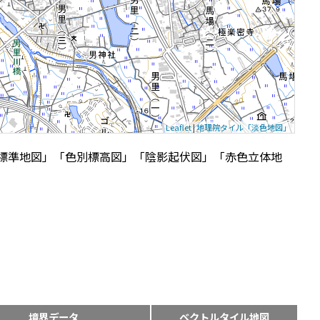
Leaflet
|
地理院タイル「淡色地図」
標準地図」「色別標高図」「陰影起伏図」「赤色立体地
境界データ
ベクトルタイル地図