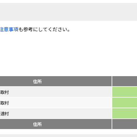
注意事項
も参考にしてください。
住所
鳥取村
鳥取村
信達村
住所