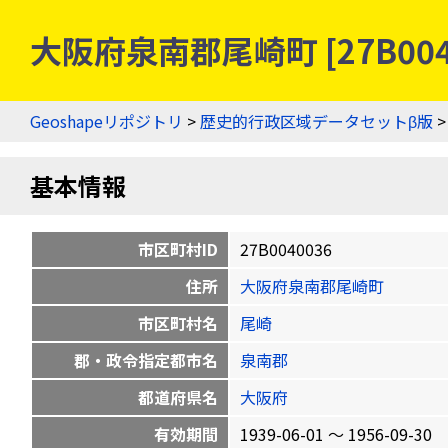
大阪府泉南郡尾崎町 [27B00
Geoshapeリポジトリ
>
歴史的行政区域データセットβ版
基本情報
市区町村ID
27B0040036
住所
大阪府泉南郡尾崎町
市区町村名
尾崎
郡・政令指定都市名
泉南郡
都道府県名
大阪府
有効期間
1939-06-01 〜 1956-09-30