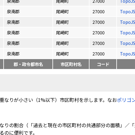
泉南郡
尾崎町
27000
TopoJ
泉南郡
尾崎町
27000
TopoJ
泉南郡
尾崎町
27000
TopoJ
泉南郡
尾崎町
27000
TopoJ
泉南郡
尾崎町
27000
TopoJ
泉南郡
尾崎町
27000
TopoJ
郡・政令都市名
市区町村名
コード
重なりが小さい（1%以下）市区町村を示します。なお
ポリゴ
なりの割合（「過去と現在の市区町村の共通部分の面積」／「
るのに便利です。