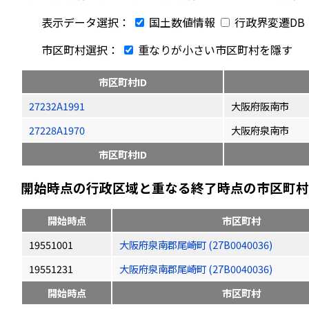
表示データ選択：
国土数値情報
行政界変遷DB
市区町村選択：
重なりが小さい市区町村を隱す
市区町村ID
27232A1991
大阪府阪南市
27228A1970
大阪府泉南市
市区町村ID
開始時点の行政区域と重なる終了時点の市区町村（
開始時点
市区町村
19551001
大阪府泉南郡尾崎町 (27B0040036)
19551231
大阪府泉南郡尾崎町 (27B0040036)
開始時点
市区町村