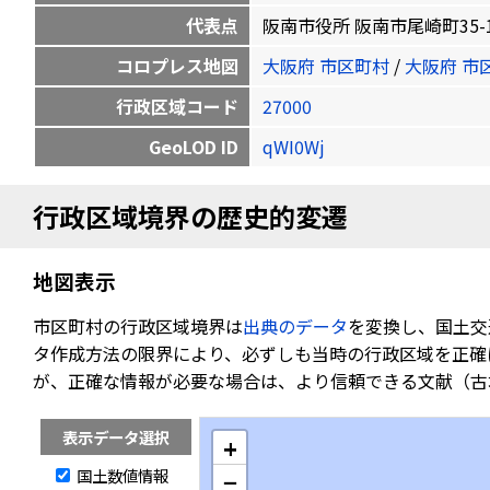
代表点
阪南市役所 阪南市尾崎町35-1 34.
コロプレス地図
大阪府 市区町村
/
大阪府 市
行政区域コード
27000
GeoLOD ID
qWI0Wj
行政区域境界の歴史的変遷
地図表示
市区町村の行政区域境界は
出典のデータ
を変換し、国土交
タ作成方法の限界により、必ずしも当時の行政区域を正確
が、正確な情報が必要な場合は、より信頼できる文献（古
表示データ選択
+
国土数値情報
−