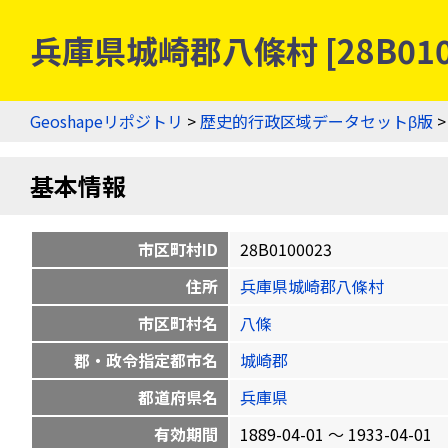
兵庫県城崎郡八條村 [28B01
Geoshapeリポジトリ
>
歴史的行政区域データセットβ版
基本情報
市区町村ID
28B0100023
住所
兵庫県城崎郡八條村
市区町村名
八條
郡・政令指定都市名
城崎郡
都道府県名
兵庫県
有効期間
1889-04-01 〜 1933-04-01