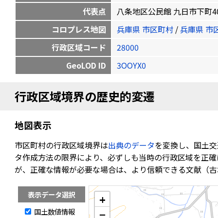
代表点
八条地区公民館 九日市下町402番地 
コロプレス地図
兵庫県 市区町村
/
兵庫県 市
行政区域コード
28000
GeoLOD ID
3OOYX0
行政区域境界の歴史的変遷
地図表示
市区町村の行政区域境界は
出典のデータ
を変換し、国土交
タ作成方法の限界により、必ずしも当時の行政区域を正確
が、正確な情報が必要な場合は、より信頼できる文献（古
表示データ選択
+
国土数値情報
−