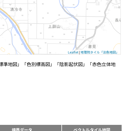
Leaflet
|
地理院タイル「淡色地図」
標準地図」「色別標高図」「陰影起伏図」「赤色立体地
境界データ
ベクトルタイル地図