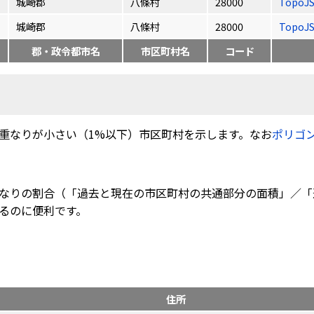
城崎郡
八條村
28000
TopoJ
城崎郡
八條村
28000
TopoJ
郡・政令都市名
市区町村名
コード
重なりが小さい（1%以下）市区町村を示します。なお
ポリゴ
なりの割合（「過去と現在の市区町村の共通部分の面積」／「
るのに便利です。
住所