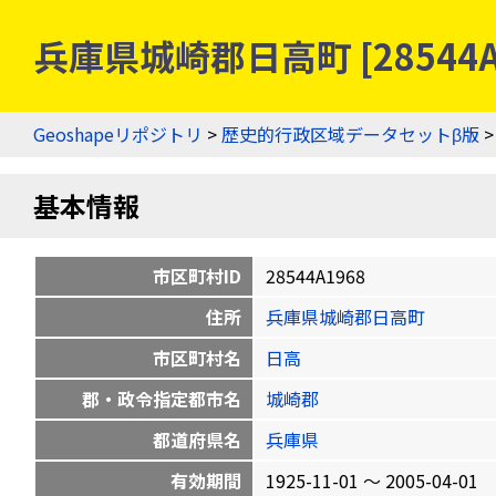
兵庫県城崎郡日高町 [28544
Geoshapeリポジトリ
>
歴史的行政区域データセットβ版
基本情報
市区町村ID
28544A1968
住所
兵庫県城崎郡日高町
市区町村名
日高
郡・政令指定都市名
城崎郡
都道府県名
兵庫県
有効期間
1925-11-01 〜 2005-04-01