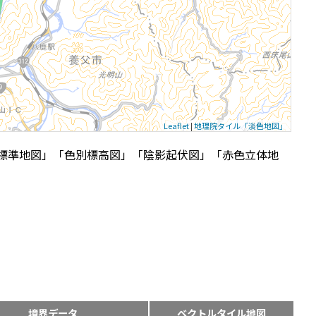
Leaflet
|
地理院タイル「淡色地図」
標準地図」「色別標高図」「陰影起伏図」「赤色立体地
境界データ
ベクトルタイル地図