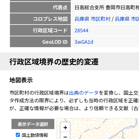
代表点
日高総合支所 豊岡市日高町祢布920 
コロプレス地図
兵庫県 市区町村
/
兵庫県 市
行政区域コード
28544
GeoLOD ID
3wGA1d
行政区域境界の歴史的変遷
地図表示
市区町村の行政区域境界は
出典のデータ
を変換し、国土交
タ作成方法の限界により、必ずしも当時の行政区域を正確
が、正確な情報が必要な場合は、より信頼できる文献（古
表示データ選択
+
国土数値情報
−