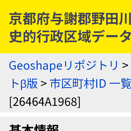
京都府与謝郡野田川町 [
史的行政区域データ
Geoshapeリポジトリ
>
トβ版
>
市区町村ID 一
[26464A1968]
基本情報