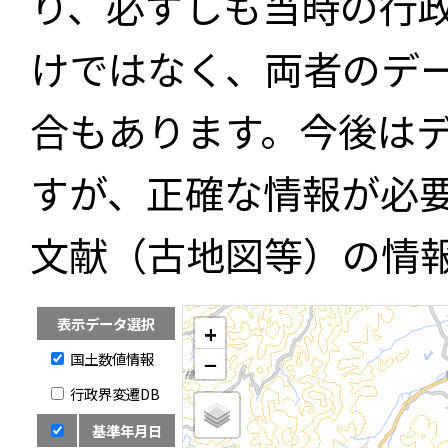
り、必ずしも当時の行
けではなく、両者のデ
合もあります。今後は
すが、正確な情報が必
文献（古地図等）の情
表示データ選択
+
国土数値情報
−
行政界変遷DB
基準年月日