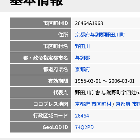
市区町村ID
26464A1968
住所
京都府与謝郡野田川町
市区町村名
野田川
郡・政令指定都市名
与謝郡
都道府県名
京都府
有効期間
1955-03-01 〜 2006-03-01
代表点
野田川庁舎 与謝野町字四辻65 35.
コロプレス地図
京都府 市区町村
/
京都府 市
行政区域コード
26464
GeoLOD ID
74Q2PD