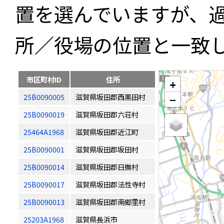
置を選んでいますが、
所／役場の位置と一致
市区町村ID
住所
+
25B0090005
滋賀県坂田郡西黒田村
−
25B0090019
滋賀県坂田郡六荘村
25464A1968
滋賀県坂田郡近江町
25B0090001
滋賀県坂田郡坂田村
25B0090014
滋賀県坂田郡日撫村
25B0090017
滋賀県坂田郡法性寺村
25B0090013
滋賀県坂田郡南郷里村
25203A1968
滋賀県長浜市