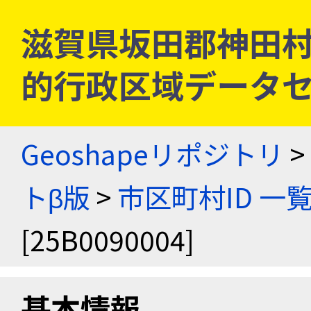
滋賀県坂田郡神田村 [2
的行政区域データセ
Geoshapeリポジトリ
>
トβ版
>
市区町村ID 一
[25B0090004]
基本情報