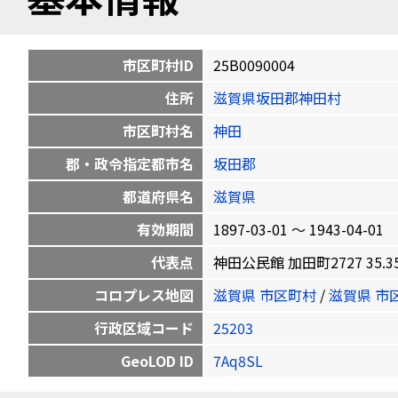
市区町村ID
25B0090004
住所
滋賀県坂田郡神田村
市区町村名
神田
郡・政令指定都市名
坂田郡
都道府県名
滋賀県
有効期間
1897-03-01 〜 1943-04-01
代表点
神田公民館 加田町2727 35.3591
コロプレス地図
滋賀県 市区町村
/
滋賀県 市
行政区域コード
25203
GeoLOD ID
7Aq8SL