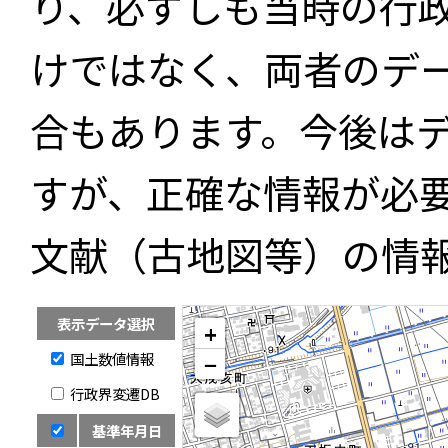
り、必ずしも当時の行
けではなく、両者のデ
合もあります。今後は
すが、正確な情報が必
文献（古地図等）の情
表示データ選択
+
国土数値情報
−
行政界変遷DB
基準年月日