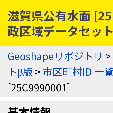
滋賀県公有水面 [25C
政区域データセット
Geoshapeリポジトリ
>
トβ版
>
市区町村ID 一
[25C9990001]
基本情報