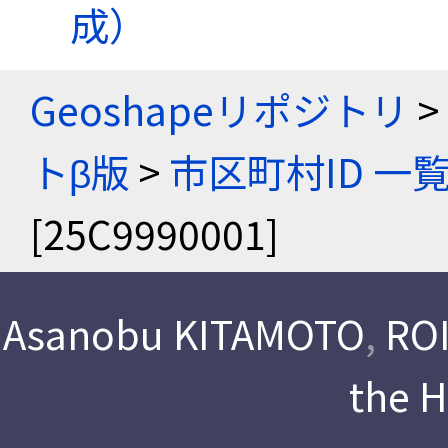
成）
Geoshapeリポジトリ
>
トβ版
>
市区町村ID 一
[25C9990001]
Asanobu KITAMOTO
,
ROI
the 