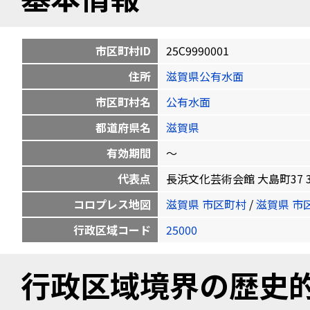
市区町村ID
25C9990001
住所
滋賀県公有水面
市区町村名
公有水面
都道府県名
滋賀県
有効期間
〜
代表点
長浜文化芸術会館 大島町37 35.37
コロプレス地図
滋賀県 市区町村
/
滋賀県 市
行政区域コード
25000
行政区域境界の歴史