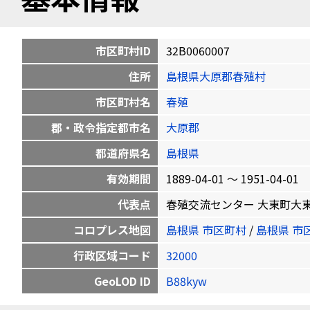
市区町村ID
32B0060007
住所
島根県大原郡春殖村
市区町村名
春殖
郡・政令指定都市名
大原郡
都道府県名
島根県
有効期間
1889-04-01 〜 1951-04-01
代表点
春殖交流センター 大東町大東下分23
コロプレス地図
島根県 市区町村
/
島根県 市
行政区域コード
32000
GeoLOD ID
B88kyw