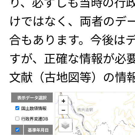
り、必ずしも当時の行
けではなく、両者のデ
合もあります。今後は
すが、正確な情報が必
文献（古地図等）の情
表示データ選択
+
国土数値情報
−
行政界変遷DB
基準年月日