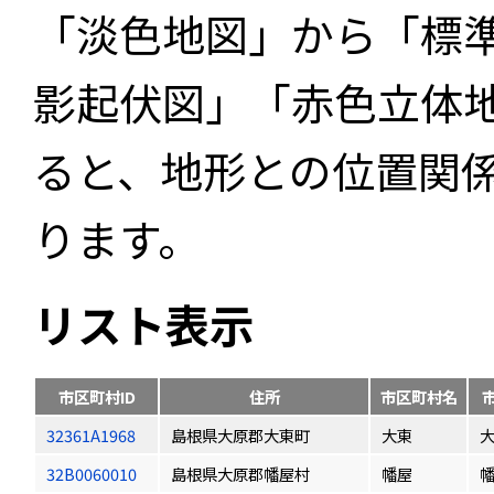
「淡色地図」から「標
影起伏図」「赤色立体
ると、地形との位置関
ります。
リスト表示
市区町村ID
住所
市区町村名
32361A1968
島根県大原郡大東町
大東
32B0060010
島根県大原郡幡屋村
幡屋