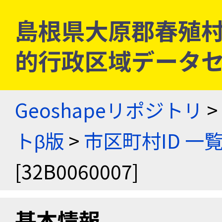
島根県大原郡春殖村 [3
的行政区域データセ
Geoshapeリポジトリ
>
トβ版
>
市区町村ID 一
[32B0060007]
基本情報