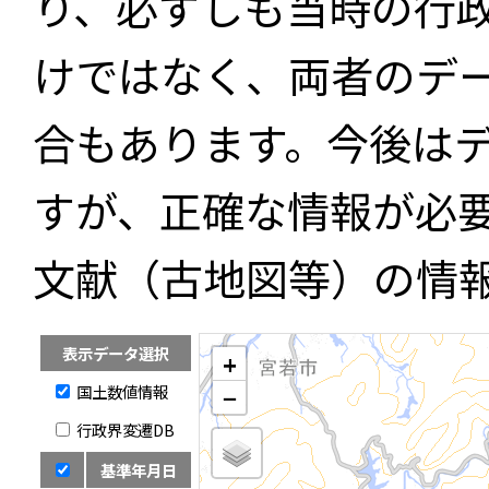
り、必ずしも当時の行
けではなく、両者のデ
合もあります。今後は
すが、正確な情報が必
文献（古地図等）の情
表示データ選択
+
国土数値情報
−
行政界変遷DB
基準年月日