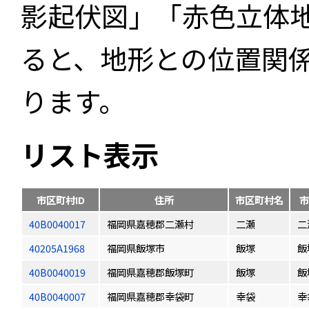
影起伏図」「赤色立体
ると、地形との位置関
ります。
リスト表示
市区町村ID
住所
市区町村名
市
40B0040017
福岡県嘉穂郡二瀬村
二瀬
二
40205A1968
福岡県飯塚市
飯塚
飯
40B0040019
福岡県嘉穂郡飯塚町
飯塚
飯
40B0040007
福岡県嘉穂郡幸袋町
幸袋
幸