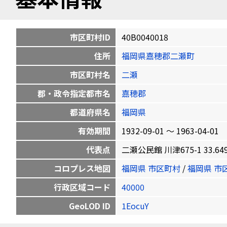
市区町村ID
40B0040018
住所
福岡県嘉穂郡二瀬町
市区町村名
二瀬
郡・政令指定都市名
嘉穂郡
都道府県名
福岡県
有効期間
1932-09-01 〜 1963-04-01
代表点
二瀬公民館 川津675-1 33.6497
コロプレス地図
福岡県 市区町村
/
福岡県 市
行政区域コード
40000
GeoLOD ID
1EocuY