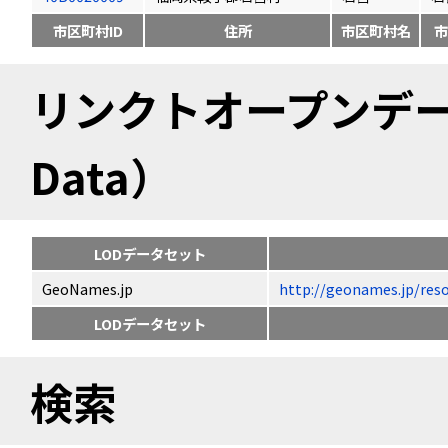
市区町村ID
住所
市区町村名
市
リンクトオープンデータ（
Data）
LODデータセット
GeoNames.jp
http://geonames.jp
LODデータセット
検索