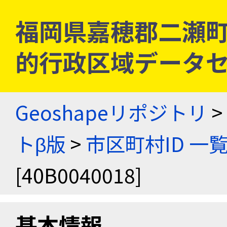
福岡県嘉穂郡二瀬町 [4
的行政区域データセ
Geoshapeリポジトリ
>
トβ版
>
市区町村ID 一
[40B0040018]
基本情報