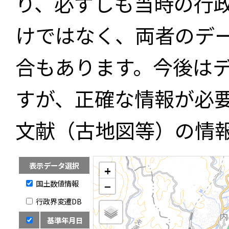
り、必ずしも当時の行
けではなく、両者のデ
合もあります。今後は
すが、正確な情報が必
文献（古地図等）の情
表示データ選択
+
国土数値情報
−
行政界変遷DB
基準年月日