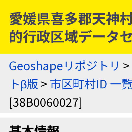
愛媛県喜多郡天神村 [3
的行政区域データセ
Geoshapeリポジトリ
>
トβ版
>
市区町村ID 一
[38B0060027]
基本情報