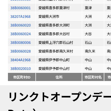
38B0060001
愛媛県喜多郡粟津村
粟津
粟
38207A1968
愛媛県大洲市
大洲
大
38B0060020
愛媛県喜多郡大洲町
大洲
大
38B0060024
愛媛県喜多郡大谷村
大谷
大
38B0080006
愛媛県上浮穴郡石山村
石山
石
38B0060028
愛媛県喜多郡南久米村
南久米
南
38404A1968
愛媛県伊予郡中山町
中山
中
38B0020010
愛媛県伊予郡中山村
中山
中
市区町村ID
住所
市区町村名
市
リンクトオープンデータ（