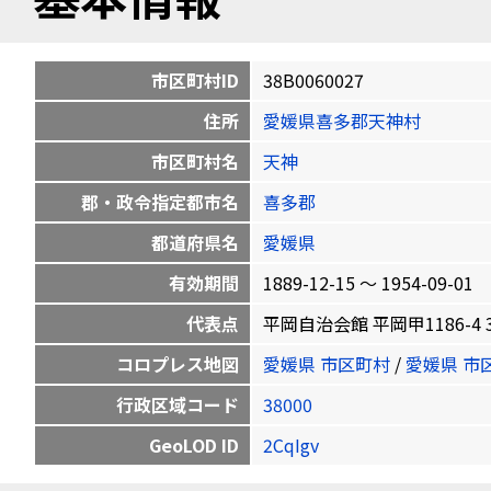
市区町村ID
38B0060027
住所
愛媛県喜多郡天神村
市区町村名
天神
郡・政令指定都市名
喜多郡
都道府県名
愛媛県
有効期間
1889-12-15 〜 1954-09-01
代表点
平岡自治会館 平岡甲1186-4 33.5
コロプレス地図
愛媛県 市区町村
/
愛媛県 市
行政区域コード
38000
GeoLOD ID
2CqIgv