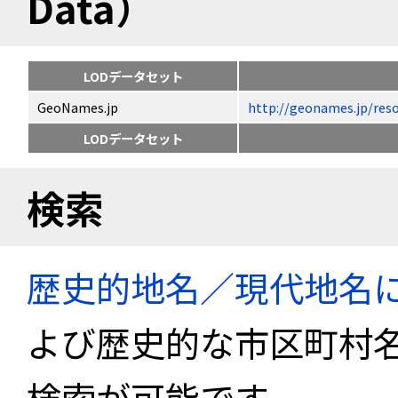
Data）
LODデータセット
GeoNames.jp
http://geonames.jp
LODデータセット
検索
歴史的地名／現代地名
よび歴史的な市区町村
検索が可能です。