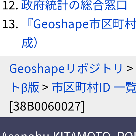
政府統計の総合窓口（e
『Geoshape市区町
成）
Geoshapeリポジトリ
>
トβ版
>
市区町村ID 一
[38B0060027]
Asanobu KITAMOTO
,
ROI