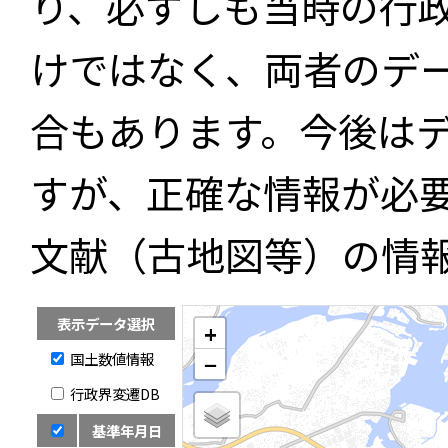
り、必ずしも当時の行
けではなく、両者のデ
合もあります。今後は
すが、正確な情報が必
文献（古地図等）の情
表示データ選択
+
国土数値情報
−
行政界変遷DB
基準年月日