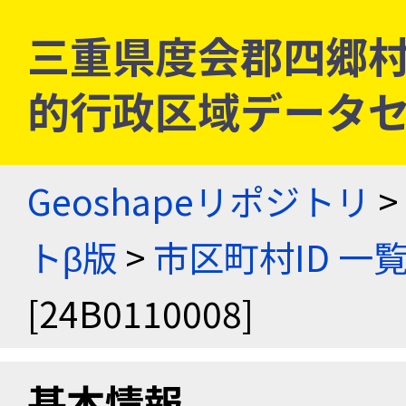
三重県度会郡四郷村 [2
的行政区域データセ
Geoshapeリポジトリ
>
トβ版
>
市区町村ID 一
[24B0110008]
基本情報