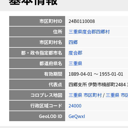
市区町村ID
24B0110008
住所
三重県度会郡四郷村
市区町村名
四郷
郡・政令指定都市名
度会郡
都道府県名
三重県
有効期間
1889-04-01 〜 1955-01-01
代表点
四郷支所 伊勢市楠部町2484 34.4
コロプレス地図
三重県 市区町村
/
三重県 市
行政区域コード
24000
GeoLOD ID
GeQwxI