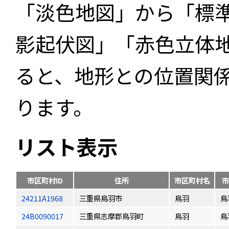
「淡色地図」から「標
影起伏図」「赤色立体
ると、地形との位置関
ります。
リスト表示
市区町村ID
住所
市区町村名
市
24211A1968
三重県鳥羽市
鳥羽
鳥
24B0090017
三重県志摩郡鳥羽町
鳥羽
鳥