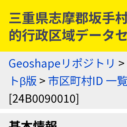
三重県志摩郡坂手村 [2
的行政区域データセ
Geoshapeリポジトリ
>
トβ版
>
市区町村ID 一
[24B0090010]
基本情報