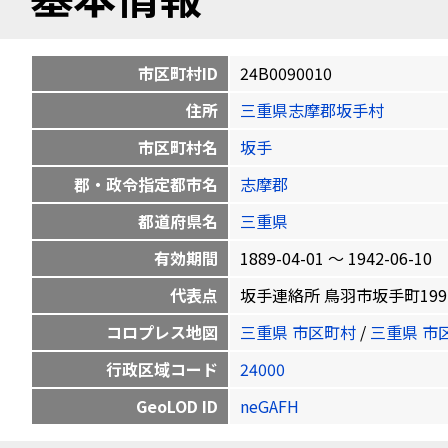
市区町村ID
24B0090010
住所
三重県志摩郡坂手村
市区町村名
坂手
郡・政令指定都市名
志摩郡
都道府県名
三重県
有効期間
1889-04-01 〜 1942-06-10
代表点
坂手連絡所 鳥羽市坂手町199 34.4
コロプレス地図
三重県 市区町村
/
三重県 市
行政区域コード
24000
GeoLOD ID
neGAFH