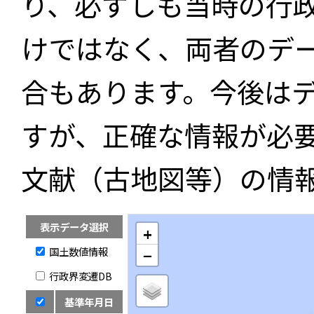
り、必ずしも当時の行
けではなく、両者のデ
合もあります。今後は
すが、正確な情報が必
文献（古地図等）の情
表示データ選択
+
国土数値情報
−
行政界変遷DB
基準年月日