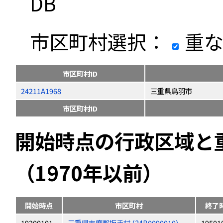
DB
市区町村選択：
重な
市区町村ID
24211A1968
三重県鳥羽市
市区町村ID
開始時点の行政区域と
（1970年以前）
開始時点
市区町村
終了
19200101
三重県志摩郡坂手村 (24B0090010)
19501