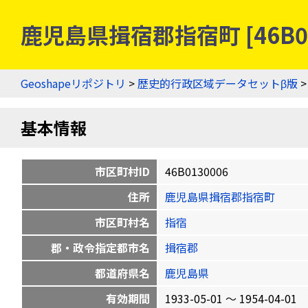
鹿児島県揖宿郡指宿町 [46B0
Geoshapeリポジトリ
>
歴史的行政区域データセットβ版
基本情報
市区町村ID
46B0130006
住所
鹿児島県揖宿郡指宿町
市区町村名
指宿
郡・政令指定都市名
揖宿郡
都道府県名
鹿児島県
有効期間
1933-05-01 〜 1954-04-01