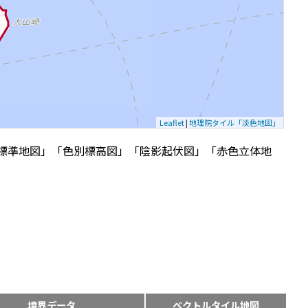
Leaflet
|
地理院タイル「淡色地図」
標準地図」「色別標高図」「陰影起伏図」「赤色立体地
境界データ
ベクトルタイル地図