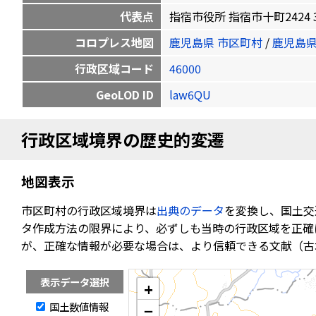
代表点
指宿市役所 指宿市十町2424 31.2
コロプレス地図
鹿児島県 市区町村
/
鹿児島県
行政区域コード
46000
GeoLOD ID
law6QU
行政区域境界の歴史的変遷
地図表示
市区町村の行政区域境界は
出典のデータ
を変換し、国土交
タ作成方法の限界により、必ずしも当時の行政区域を正確
が、正確な情報が必要な場合は、より信頼できる文献（古
表示データ選択
+
国土数値情報
−