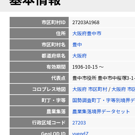
市区町村ID
27203A1968
住所
大阪府豊中市
市区町村名
豊中
都道府県名
大阪府
有効期間
1936-10-15 〜
代表点
豊中市役所 豊中市中桜塚3-1-1 34
コロプレス地図
大阪府 市区町村
/
大阪府 市
町丁・字等
国勢調査町丁・字等別境界デ
農業集落
農業集落境界データセット
行政区域コード
27203
GeoLOD ID
vyendZ