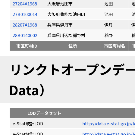
27204A1968
大阪府池田市
池田
27B0100014
大阪府豊能郡池田町
池田
28207A1968
兵庫県伊丹市
伊丹
28B0140002
兵庫県川辺郡稲野村
稲野
市区町村ID
住所
市区町村名
リンクトオープンデータ（
Data）
LODデータセット
e-Stat統計LOD
http://data.e-stat.go.jp
e-Stat統計LOD
http://data.e-stat.go.jp