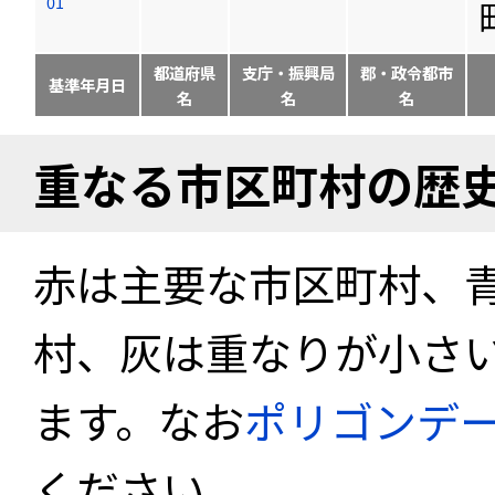
01
都道府県
支庁・振興局
郡・政令都市
基準年月日
名
名
名
重なる市区町村の歴
赤は主要な市区町村、
村、灰は重なりが小さ
ます。なお
ポリゴンデ
ください。