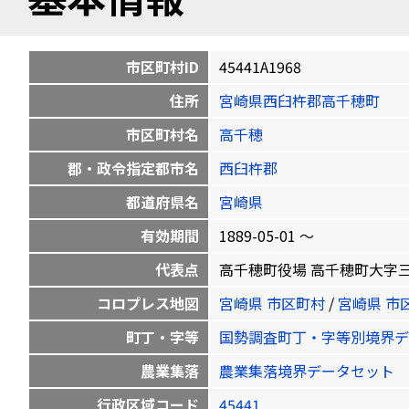
市区町村ID
45441A1968
住所
宮崎県西臼杵郡高千穂町
市区町村名
高千穂
郡・政令指定都市名
西臼杵郡
都道府県名
宮崎県
有効期間
1889-05-01 〜
代表点
高千穂町役場 高千穂町大字三田井13 
コロプレス地図
宮崎県 市区町村
/
宮崎県 市
町丁・字等
国勢調査町丁・字等別境界デ
農業集落
農業集落境界データセット
行政区域コード
45441