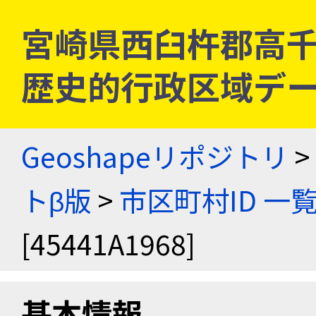
宮崎県西臼杵郡高千穂町 
歴史的行政区域デー
Geoshapeリポジトリ
>
トβ版
>
市区町村ID 一
[45441A1968]
基本情報