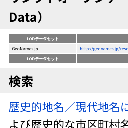
Data）
LODデータセット
GeoNames.jp
http://geonames.jp
LODデータセット
検索
歴史的地名／現代地名
よび歴史的な市区町村