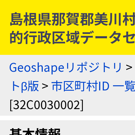
島根県那賀郡美川村 [3
的行政区域データセ
Geoshapeリポジトリ
>
トβ版
>
市区町村ID 一
[32C0030002]
基本情報