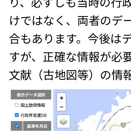
り、必ずしも当時の行
けではなく、両者のデ
合もあります。今後は
すが、正確な情報が必
文献（古地図等）の情
表示データ選択
+
国土数値情報
−
行政界変遷DB
基準年月日