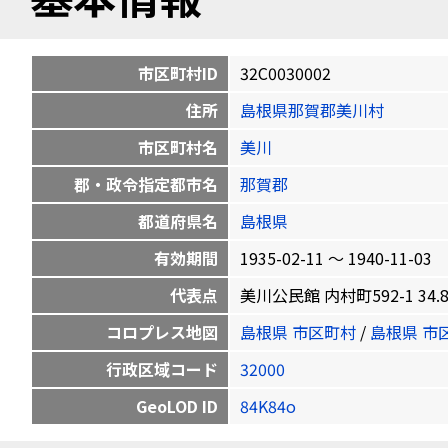
市区町村ID
32C0030002
住所
島根県那賀郡美川村
市区町村名
美川
郡・政令指定都市名
那賀郡
都道府県名
島根県
有効期間
1935-02-11 〜 1940-11-03
代表点
美川公民館 内村町592-1 34.853
コロプレス地図
島根県 市区町村
/
島根県 市
行政区域コード
32000
GeoLOD ID
84K84o