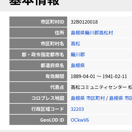
市区町村ID
32B0120018
住所
島根県簸川郡高松村
市区町村名
高松
郡・政令指定都市名
簸川郡
都道府県名
島根県
有効期間
1889-04-01 〜 1941-02-11
代表点
高松コミュニティセンター 松寄下町70
コロプレス地図
島根県 市区町村
/
島根県 市
行政区域コード
32203
GeoLOD ID
OCkwV6