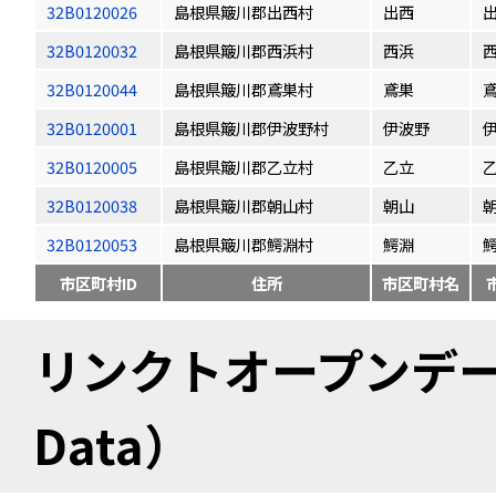
32B0120026
島根県簸川郡出西村
出西
32B0120032
島根県簸川郡西浜村
西浜
32B0120044
島根県簸川郡鳶巣村
鳶巣
32B0120001
島根県簸川郡伊波野村
伊波野
32B0120005
島根県簸川郡乙立村
乙立
32B0120038
島根県簸川郡朝山村
朝山
32B0120053
島根県簸川郡鰐淵村
鰐淵
市区町村ID
住所
市区町村名
リンクトオープンデータ（
Data）