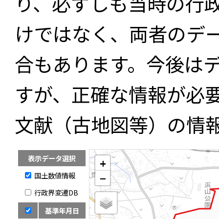
り、必ずしも当時の行
けではなく、両者のデ
合もあります。今後は
すが、正確な情報が必
文献（古地図等）の情
表示データ選択
+
国土数値情報
−
行政界変遷DB
基準年月日