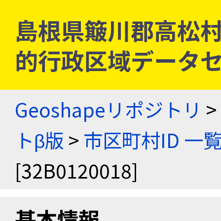
島根県簸川郡高松村 [3
的行政区域データセ
Geoshapeリポジトリ
>
トβ版
>
市区町村ID 一
[32B0120018]
基本情報