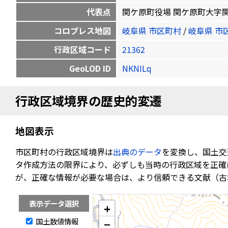
代表点
関ケ原町役場 関ケ原町大字関ケ原894
コロプレス地図
岐阜県 市区町村
/
岐阜県 市
行政区域コード
21362
GeoLOD ID
NKNILq
行政区域境界の歴史的変遷
地図表示
市区町村の行政区域境界は
出典のデータ
を変換し、国土交
タ作成方法の限界により、必ずしも当時の行政区域を正確
が、正確な情報が必要な場合は、より信頼できる文献（古
表示データ選択
+
国土数値情報
−