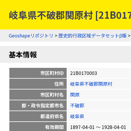
岐阜県不破郡関原村 [21B01
Geoshapeリポジトリ
>
歴史的行政区域データセットβ版
基本情報
市区町村ID
21B0170003
住所
岐阜県不破郡関原村
市区町村名
関原
郡・政令指定都市名
不破郡
都道府県名
岐阜県
有効期間
1897-04-01 〜 1928-04-01