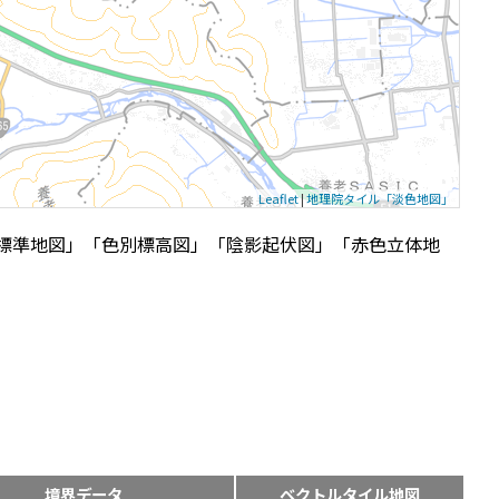
Leaflet
|
地理院タイル「淡色地図」
標準地図」「色別標高図」「陰影起伏図」「赤色立体地
境界データ
ベクトルタイル地図