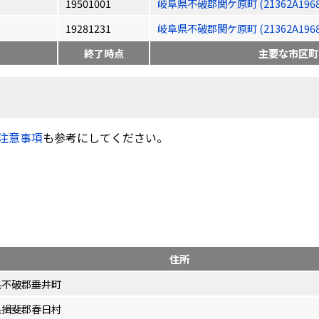
19501001
岐阜県不破郡関ケ原町 (21362A1968
19281231
岐阜県不破郡関ケ原町 (21362A1968
終了時点
主要な市区町
注意事項
も参考にしてください。
住所
県不破郡垂井町
県揖斐郡春日村