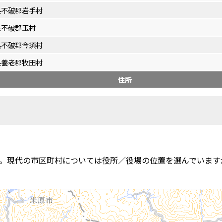
県不破郡岩手村
県不破郡玉村
県不破郡今須村
県養老郡牧田村
住所
。現代の市区町村については役所／役場の位置を選んでいます