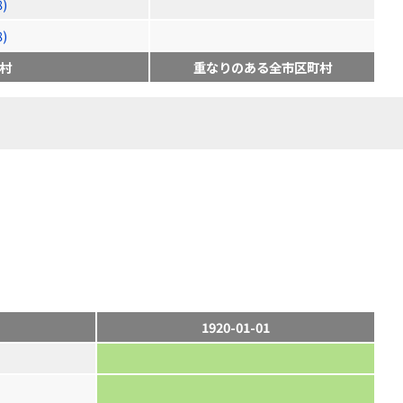
)
)
村
重なりのある全市区町村
1920-01-01