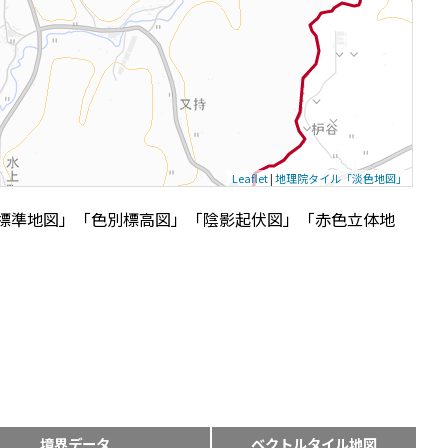
Leaflet
|
地理院タイル「淡色地図」
標準地図」「色別標高図」「陰影起伏図」「赤色立体地
境界データ
ベクトルタイル地図