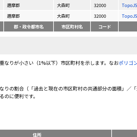
邇摩郡
大森町
32000
TopoJ
邇摩郡
大森町
32000
TopoJ
郡・政令都市名
市区町村名
コード
重なりが小さい（1%以下）市区町村を示します。なお
ポリゴ
なりの割合（「過去と現在の市区町村の共通部分の面積」／「
るのに便利です。
住所