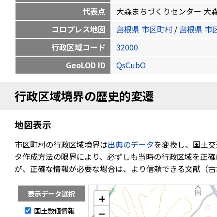
代表点
大森まちづくりセンター 大森町イ49
コロプレス地図
島根県 市区町村
/
島根県 市
行政区域コード
32000
GeoLOD ID
QsCubO
行政区域境界の歴史的変遷
地図表示
市区町村の行政区域境界は
出典のデータ
を変換し、国土交
タ作成方法の限界により、必ずしも当時の行政区域を正確
が、正確な情報が必要な場合は、より信頼できる文献（古
表示データ選択
+
国土数値情報
−