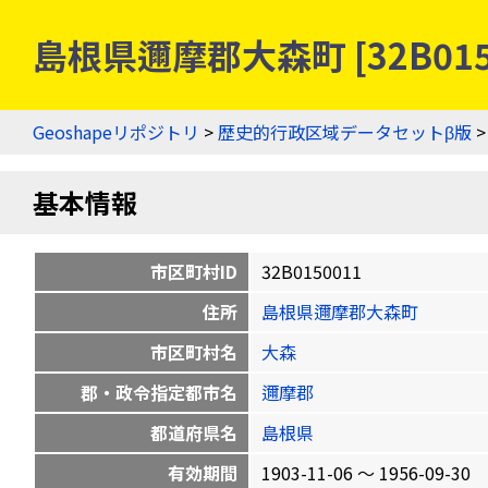
島根県邇摩郡大森町 [32B01
Geoshapeリポジトリ
>
歴史的行政区域データセットβ版
基本情報
市区町村ID
32B0150011
住所
島根県邇摩郡大森町
市区町村名
大森
郡・政令指定都市名
邇摩郡
都道府県名
島根県
有効期間
1903-11-06 〜 1956-09-30