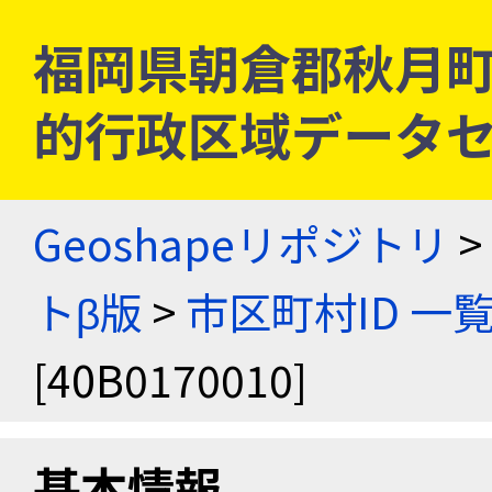
福岡県朝倉郡秋月町 [4
的行政区域データセ
Geoshapeリポジトリ
>
トβ版
>
市区町村ID 一
[40B0170010]
基本情報