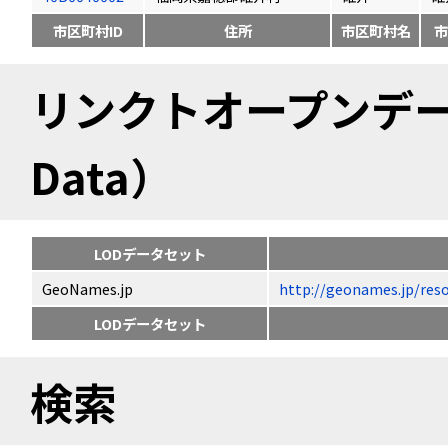
市区町村ID
住所
市区町村名
市
リンクトオープンデータ（
Data）
LODデータセット
GeoNames.jp
http://geonames.jp
LODデータセット
検索