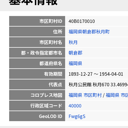
市区町村ID
40B0170010
住所
福岡県朝倉郡秋月町
市区町村名
秋月
郡・政令指定都市名
朝倉郡
都道府県名
福岡県
有効期間
1893-12-27 〜 1954-04-01
代表点
秋月公民館 秋月670 33.469941
コロプレス地図
福岡県 市区町村
/
福岡県 市
行政区域コード
40000
GeoLOD ID
Fwg6gS