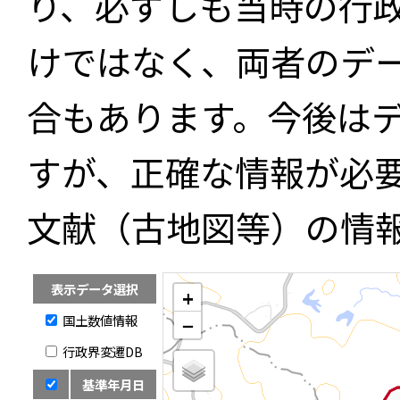
り、必ずしも当時の行
けではなく、両者のデ
合もあります。今後は
すが、正確な情報が必
文献（古地図等）の情
表示データ選択
+
国土数値情報
−
行政界変遷DB
基準年月日