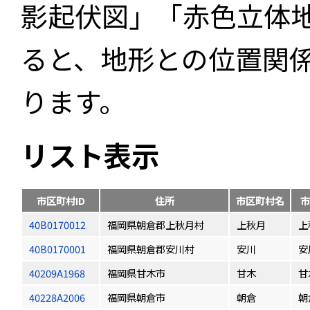
影起伏図」「赤色立体
ると、地形との位置関
ります。
リスト表示
市区町村ID
住所
市区町村名
市
40B0170012
福岡県朝倉郡上秋月村
上秋月
上
40B0170001
福岡県朝倉郡安川村
安川
安
40209A1968
福岡県甘木市
甘木
甘
40228A2006
福岡県朝倉市
朝倉
朝