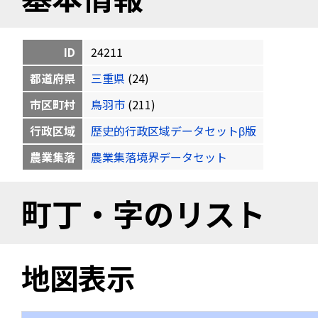
ID
24211
都道府県
三重県
(24)
市区町村
鳥羽市
(211)
行政区域
歴史的行政区域データセットβ版
農業集落
農業集落境界データセット
町丁・字のリスト
地図表示