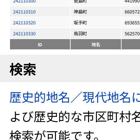
242110300
菅島町
441990
242110310
神島町
660572
242110320
坂手町
693655
242110330
鳥羽町
562570
ID
地名
検索
歴史的地名／現代地名
よび歴史的な市区町村
検索が可能です。