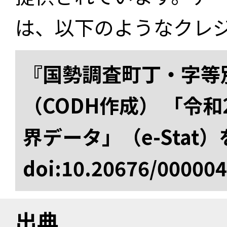
は、以下のようなクレ
『国勢調査町丁・字等
（CODH作成） 「令
界データ」（e-Stat
doi:10.20676/00000
出典