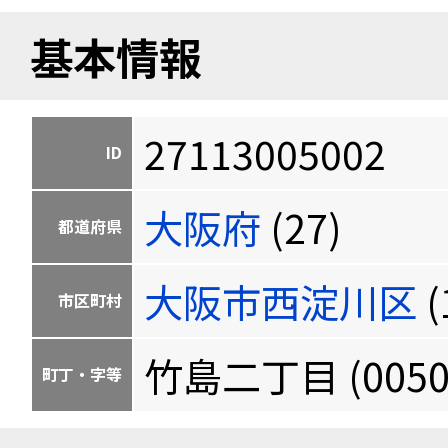
基本情報
27113005002
ID
大阪府
(27)
都道府県
大阪市西淀川区
(
市区町村
竹島二丁目 (0050
町丁・字等