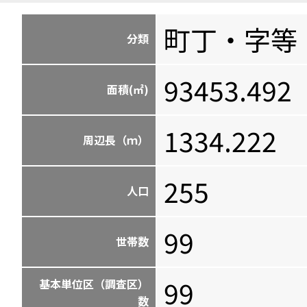
町丁・字等
分類
93453.492
面積(㎡)
1334.222
周辺長（ｍ）
255
人口
99
世帯数
99
基本単位区（調査区）
数