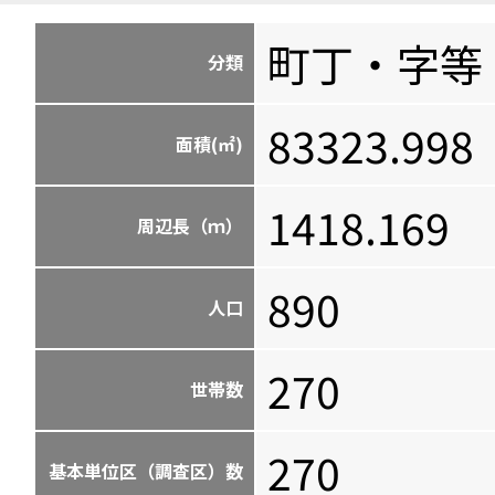
町丁・字等
分類
83323.998
面積(㎡)
1418.169
周辺長（ｍ）
890
人口
270
世帯数
270
基本単位区（調査区）数