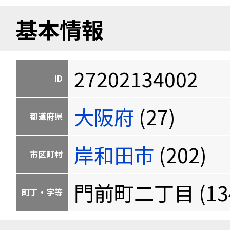
基本情報
27202134002
ID
大阪府
(27)
都道府県
岸和田市
(202)
市区町村
門前町二丁目 (134
町丁・字等