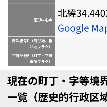
北緯34.440
図形中心点
Google M
特殊記号D（飛び地、抜
け地フラグ）
特殊記号E（町丁・字等
重複フラグ）
現在の町丁・字等境
一覧（歴史的行政区