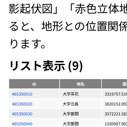
影起伏図」「赤色立体
ると、地形との位置関
ります。
リスト表示 (9)
ID
地名
面
465350010
大字茶花
3319757.51
465350020
大字立長
3820151.09
465350030
大字那間
3572221.58
465350040
大字那間
1330007.90