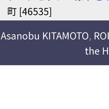
町 [46535]
Asanobu KITAMOTO
,
ROI
the 