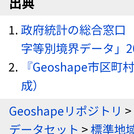
出典
政府統計の総合窓口（e
字等別境界データ」20
『Geoshape市区町
成）
Geoshapeリポジトリ
>
データセット
>
標準地域