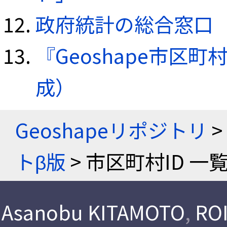
政府統計の総合窓口（e
『Geoshape市区町
成）
Geoshapeリポジトリ
>
トβ版
> 市区町村ID 一
Asanobu KITAMOTO
,
ROI