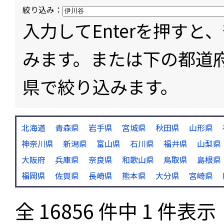
絞り込み：
入力してEnterを押す
みます。または下の都道
県で絞り込みます。
北海道
青森県
岩手県
宮城県
秋田県
山形県
神奈川県
新潟県
富山県
石川県
福井県
山梨県
大阪府
兵庫県
奈良県
和歌山県
鳥取県
島根県
福岡県
佐賀県
長崎県
熊本県
大分県
宮崎県
全 16856 件中 1 件表示