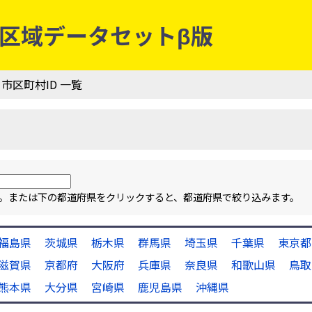
行政区域データセットβ版
 市区町村ID 一覧
ます。または下の都道府県をクリックすると、都道府県で絞り込みます。
福島県
茨城県
栃木県
群馬県
埼玉県
千葉県
東京都
滋賀県
京都府
大阪府
兵庫県
奈良県
和歌山県
鳥取
熊本県
大分県
宮崎県
鹿児島県
沖縄県