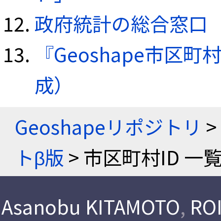
政府統計の総合窓口（e
『Geoshape市区町
成）
Geoshapeリポジトリ
>
トβ版
> 市区町村ID 一
Asanobu KITAMOTO
,
ROI