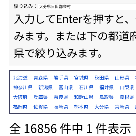
絞り込み：
入力してEnterを押す
みます。または下の都道
県で絞り込みます。
北海道
青森県
岩手県
宮城県
秋田県
山形県
神奈川県
新潟県
富山県
石川県
福井県
山梨県
大阪府
兵庫県
奈良県
和歌山県
鳥取県
島根県
福岡県
佐賀県
長崎県
熊本県
大分県
宮崎県
全 16856 件中 1 件表示