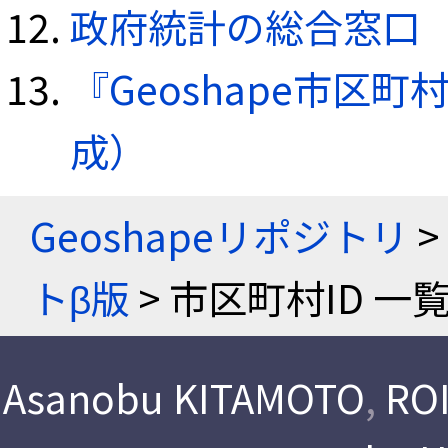
政府統計の総合窓口（e
『Geoshape市区町
成）
Geoshapeリポジトリ
>
トβ版
> 市区町村ID 一
Asanobu KITAMOTO
,
ROI