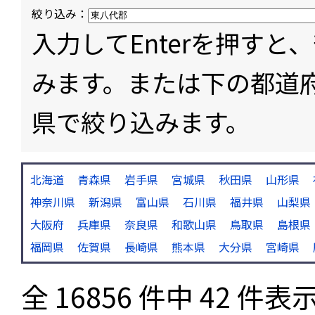
絞り込み：
入力してEnterを押す
みます。または下の都道
県で絞り込みます。
北海道
青森県
岩手県
宮城県
秋田県
山形県
神奈川県
新潟県
富山県
石川県
福井県
山梨県
大阪府
兵庫県
奈良県
和歌山県
鳥取県
島根県
福岡県
佐賀県
長崎県
熊本県
大分県
宮崎県
全 16856 件中 42 件表