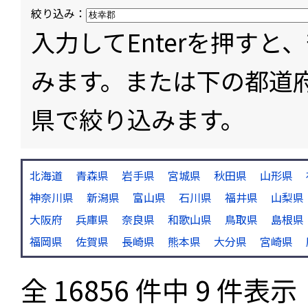
絞り込み：
入力してEnterを押す
みます。または下の都道
県で絞り込みます。
北海道
青森県
岩手県
宮城県
秋田県
山形県
神奈川県
新潟県
富山県
石川県
福井県
山梨県
大阪府
兵庫県
奈良県
和歌山県
鳥取県
島根県
福岡県
佐賀県
長崎県
熊本県
大分県
宮崎県
全 16856 件中 9 件表示