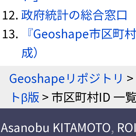
政府統計の総合窓口（e
『Geoshape市区町
成）
Geoshapeリポジトリ
>
トβ版
> 市区町村ID 一
Asanobu KITAMOTO
,
ROI