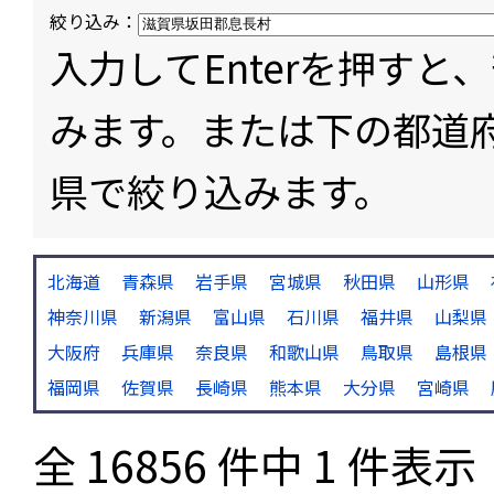
絞り込み：
入力してEnterを押す
みます。または下の都道
県で絞り込みます。
北海道
青森県
岩手県
宮城県
秋田県
山形県
神奈川県
新潟県
富山県
石川県
福井県
山梨県
大阪府
兵庫県
奈良県
和歌山県
鳥取県
島根県
福岡県
佐賀県
長崎県
熊本県
大分県
宮崎県
全 16856 件中 1 件表示