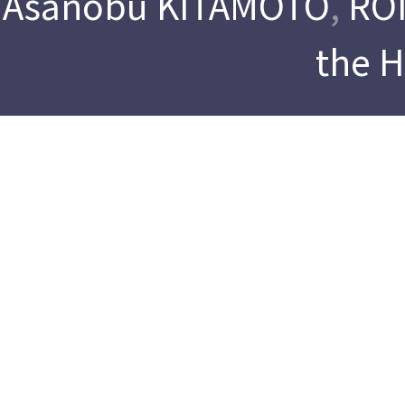
Asanobu KITAMOTO
,
ROI
the 