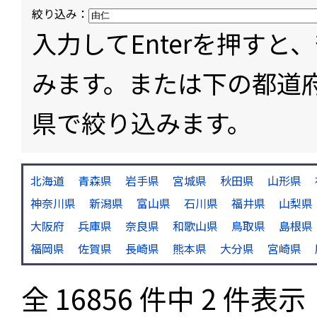
絞り込み：
入力してEnterを押す
みます。または下の都道
県で絞り込みます。
北海道
青森県
岩手県
宮城県
秋田県
山形県
神奈川県
新潟県
富山県
石川県
福井県
山梨県
大阪府
兵庫県
奈良県
和歌山県
鳥取県
島根県
福岡県
佐賀県
長崎県
熊本県
大分県
宮崎県
全 16856 件中 2 件表示