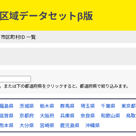
行政区域データセットβ版
 市区町村ID 一覧
ます。または下の都道府県をクリックすると、都道府県で絞り込みます。
福島県
茨城県
栃木県
群馬県
埼玉県
千葉県
東京都
滋賀県
京都府
大阪府
兵庫県
奈良県
和歌山県
鳥取
熊本県
大分県
宮崎県
鹿児島県
沖縄県