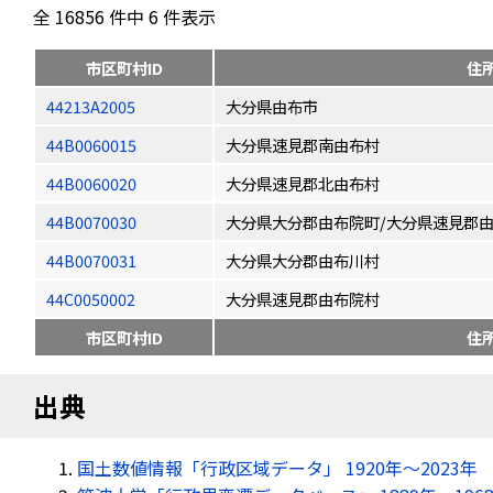
全 16856 件中 6 件表示
市区町村ID
住
44213A2005
大分県由布市
44B0060015
大分県速見郡南由布村
44B0060020
大分県速見郡北由布村
44B0070030
大分県大分郡由布院町/大分県速見郡
44B0070031
大分県大分郡由布川村
44C0050002
大分県速見郡由布院村
市区町村ID
住
出典
国土数値情報「行政区域データ」 1920年〜2023年