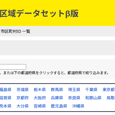
行政区域データセットβ版
 市区町村ID 一覧
ます。または下の都道府県をクリックすると、都道府県で絞り込みます。
福島県
茨城県
栃木県
群馬県
埼玉県
千葉県
東京都
滋賀県
京都府
大阪府
兵庫県
奈良県
和歌山県
鳥取
熊本県
大分県
宮崎県
鹿児島県
沖縄県