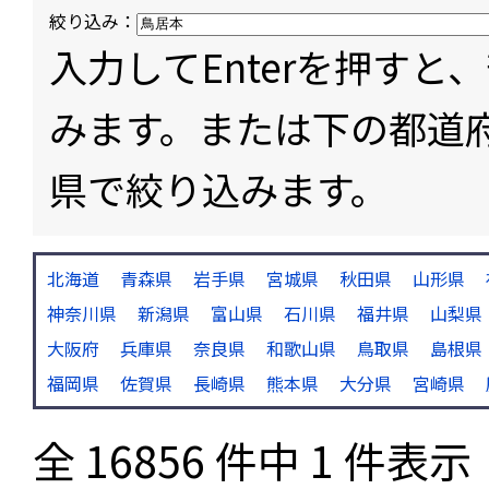
絞り込み：
入力してEnterを押す
みます。または下の都道
県で絞り込みます。
北海道
青森県
岩手県
宮城県
秋田県
山形県
神奈川県
新潟県
富山県
石川県
福井県
山梨県
大阪府
兵庫県
奈良県
和歌山県
鳥取県
島根県
福岡県
佐賀県
長崎県
熊本県
大分県
宮崎県
全 16856 件中 1 件表示