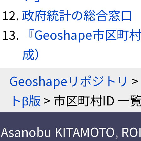
政府統計の総合窓口（e
『Geoshape市区町
成）
Geoshapeリポジトリ
>
トβ版
> 市区町村ID 一
Asanobu KITAMOTO
,
ROI