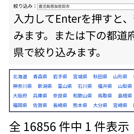
絞り込み：
入力してEnterを押す
みます。または下の都道
県で絞り込みます。
北海道
青森県
岩手県
宮城県
秋田県
山形県
神奈川県
新潟県
富山県
石川県
福井県
山梨県
大阪府
兵庫県
奈良県
和歌山県
鳥取県
島根県
福岡県
佐賀県
長崎県
熊本県
大分県
宮崎県
全 16856 件中 1 件表示