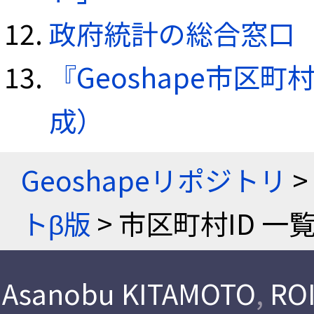
政府統計の総合窓口（e
『Geoshape市区町
成）
Geoshapeリポジトリ
>
トβ版
> 市区町村ID 一
Asanobu KITAMOTO
,
ROI