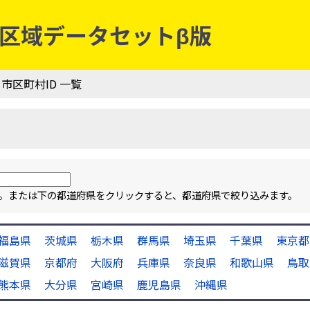
行政区域データセットβ版
 市区町村ID 一覧
ます。または下の都道府県をクリックすると、都道府県で絞り込みます。
福島県
茨城県
栃木県
群馬県
埼玉県
千葉県
東京都
滋賀県
京都府
大阪府
兵庫県
奈良県
和歌山県
鳥取
熊本県
大分県
宮崎県
鹿児島県
沖縄県