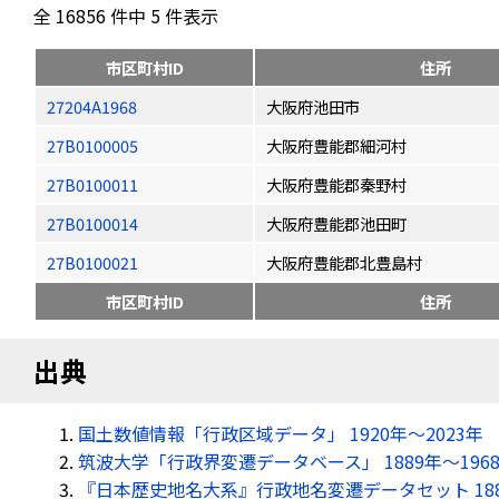
全 16856 件中 5 件表示
市区町村ID
住所
27204A1968
大阪府池田市
27B0100005
大阪府豊能郡細河村
27B0100011
大阪府豊能郡秦野村
27B0100014
大阪府豊能郡池田町
27B0100021
大阪府豊能郡北豊島村
市区町村ID
住所
出典
国土数値情報「行政区域データ」 1920年〜2023年
筑波大学「行政界変遷データベース」 1889年〜196
『日本歴史地名大系』行政地名変遷データセット 18